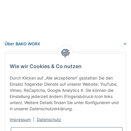
Über BAKO WORX
Informationen
Wie wir Cookies & Co nutzen
BAKO Logistiksysteme GmbH & Co. KG
Durch Klicken auf „Alle akzeptieren“ gestatten Sie den
Einsatz folgender Dienste auf unserer Website: YouTube,
Am Gielbrunnen 33
Vimeo, ReCaptcha, Google Analytics 4. Sie können die
Einstellung jederzeit ändern (Fingerabdruck-Icon links
67304 Eisenberg
unten). Weitere Details finden Sie unter
Konfigurieren
und
Telefon: +49 (6351) 12267 0
in unserer
Datenschutzerklärung
.
Mail:
info@bako.de
Impressum
|
Datenschutz