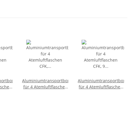
portbox
Aluminiumtransportbox
Aluminiumtransportbox
aschen
für 4 Atemluftflaschen
für 4 Atemluftflaschen
45 mm
CFK, 6,8 l, Ø 165 mm
CFK, 9 l, Ø 190 mm