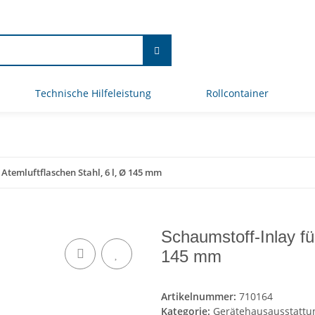
Technische Hilfeleistung
Rollcontainer
 Atemluftflaschen Stahl, 6 l, Ø 145 mm
Schaumstoff-Inlay für
145 mm
Artikelnummer:
710164
Kategorie:
Gerätehausausstattu