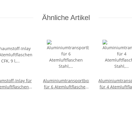
Ähnliche Artikel
mstoff-Inlay für
Aluminiumtransportbox
Aluminiumtrans
für 6 Atemluftflaschen
für 4 Atemluftfl
, 9 l, Ø 190 mm
Stahl, 4 l, Ø 120 mm
Stahl, 6 l, Ø 1