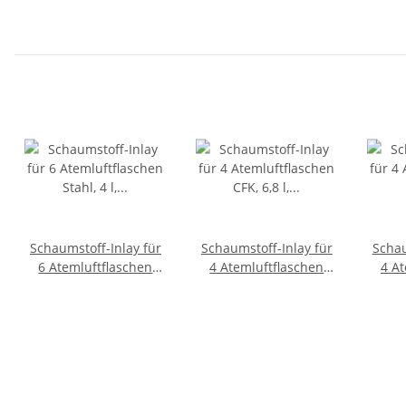
Schaumstoff-Inlay für
Schaumstoff-Inlay für
Schau
6 Atemluftflaschen
4 Atemluftflaschen
4 Atemluftflaschen
Stahl, 4 l, Ø 120 mm
CFK, 6,8 l, Ø 165 mm
CFK