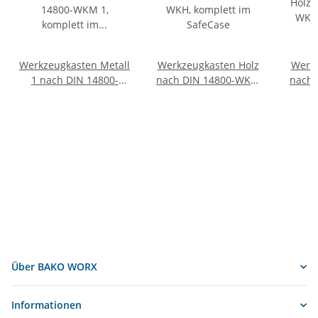
Werkzeugkasten Metall
Werkzeugkasten Holz
Werkz
1 nach DIN 14800-
nach DIN 14800-WKH,
nach 
WKM 1, komplett im
komplett im SafeCase
kompl
SafeCase mit
mit S
Schaumstoff-Inlay
Über BAKO WORX
Informationen