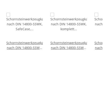
Schornsteinwerkzeugkasten
Schornsteinwerkzeugkasten
Schor
nach DIN 14800-SSWK,
nach DIN 14800-SSWK,
nach 
SafeCase, leer, Größe 1
komplett im SafeCase
kompl
mit 20 m Kette und
mit 
Werkzeugtasche für
Werk
"Werkzeug oben"
"We