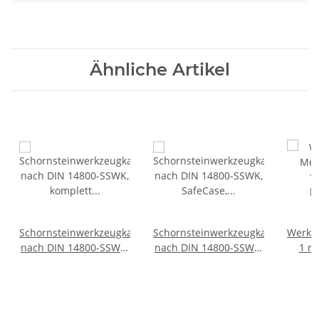
Ähnliche Artikel
Schornsteinwerkzeugkasten
Schornsteinwerkzeugkasten
Werkze
nach DIN 14800-SSWK,
nach DIN 14800-SSWK,
1 n
komplett im SafeCase
SafeCase, leer, Größe 1
WKM 
mit 30 m Kette und
S
Werkzeugtasche für
Sch
"Werkzeug oben"