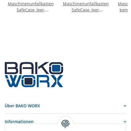
Maschinenunfallkasten,
Maschinenunfallkasten,
Maschi
SafeCase, leer,
SafeCase, leer,
kompa
standard
kompakt
Über BAKO WORX
Informationen