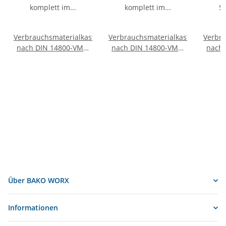
Verbrauchsmaterialkasten
Verbrauchsmaterialkasten
Verbra
nach DIN 14800-VMK,
nach DIN 14800-VMK,
nach 
komplett im SafeCase
komplett im SafeCase
Sa
mit Schaumstoff-Inlay
Über BAKO WORX
Informationen