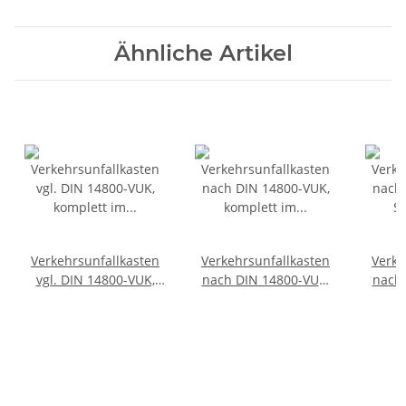
Ähnliche Artikel
Verkehrsunfallkasten
Verkehrsunfallkasten
Verke
vgl. DIN 14800-VUK,
nach DIN 14800-VUK,
nach 
komplett im SafeCase
komplett im SafeCase
Sa
mit Schaumstoff-Inlay