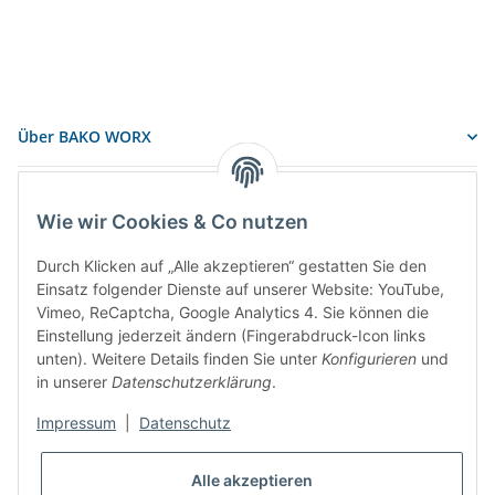
Über BAKO WORX
Informationen
Wie wir Cookies & Co nutzen
BAKO Logistiksysteme GmbH & Co. KG
Durch Klicken auf „Alle akzeptieren“ gestatten Sie den
Einsatz folgender Dienste auf unserer Website: YouTube,
Am Gielbrunnen 33
Vimeo, ReCaptcha, Google Analytics 4. Sie können die
Einstellung jederzeit ändern (Fingerabdruck-Icon links
67304 Eisenberg
unten). Weitere Details finden Sie unter
Konfigurieren
und
Telefon: +49 (6351) 12267 0
in unserer
Datenschutzerklärung
.
Mail:
info@bako.de
Impressum
|
Datenschutz
Alle akzeptieren