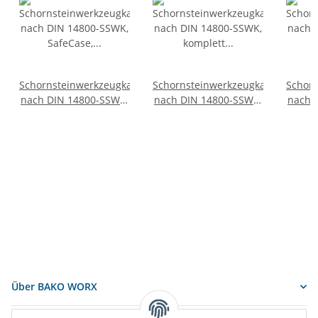
Schornsteinwerkzeugkasten
Schornsteinwerkzeugkasten
Schor
nach DIN 14800-SSWK,
nach DIN 14800-SSWK,
nach 
SafeCase, leer, Größe 1
komplett im SafeCase
kompl
mit 20 m Kette und
mit 
Werkzeugtasche für
Werk
"Werkzeug oben"
"We
Über BAKO WORX