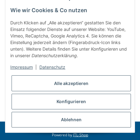
Informationen
Wie wir Cookies & Co nutzen
BAKO Logistiksysteme GmbH & Co. KG
Durch Klicken auf „Alle akzeptieren“ gestatten Sie den
Einsatz folgender Dienste auf unserer Website: YouTube,
Am Gielbrunnen 33
Vimeo, ReCaptcha, Google Analytics 4. Sie können die
Einstellung jederzeit ändern (Fingerabdruck-Icon links
67304 Eisenberg
unten). Weitere Details finden Sie unter
Konfigurieren
und
Telefon: +49 (6351) 12267 0
in unserer
Datenschutzerklärung
.
Mail:
info@bako.de
Impressum
|
Datenschutz
Alle akzeptieren
Konfigurieren
* Alle Preise inkl. gesetzlicher USt.
Ablehnen
© 2026 BAKO Logistiksysteme GmbH & Co. KG
Powered by
JTL-Shop