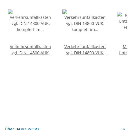
Verkehrsunfallkasten
Verkehrsunfallkasten
MUL
vgl. DIN 14800-VUK,
vgl. DIN 14800-VUK,
Unter
komplett im SafeCase
komplett im SafeCase
Feu
mit Schaumstoff-Inlay
Über BAKO WORX