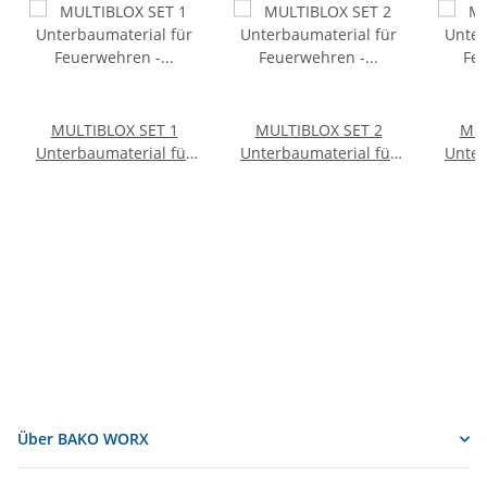
MULTIBLOX SET 1
MULTIBLOX SET 2
MUL
Unterbaumaterial für
Unterbaumaterial für
Unter
Feuerwehren - im
Feuerwehren - im
Feu
Kunststoffkasten
Kunststoffkasten
Über BAKO WORX